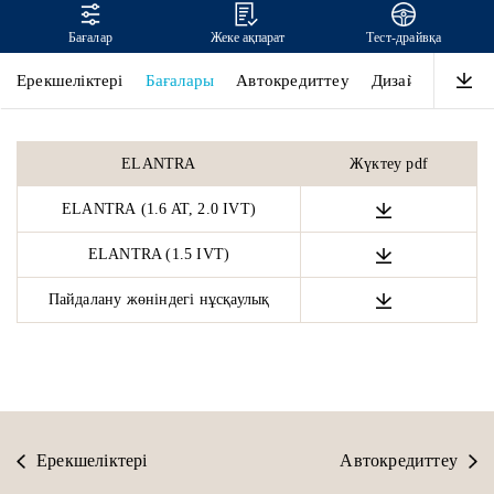
Бағалар
Жеке ақпарат
Тест-драйвқа
ELANTRA
Ерекшеліктері
Бағалары
Автокредиттеу
Дизайны
Өнім
ELANTRA
Жүктеу pdf
ELANTRA (1.6 AT, 2.0 IVT)
ELANTRA (1.5 IVT)
Пайдалану жөніндегі нұсқаулық
Ерекшеліктері
Автокредиттеу