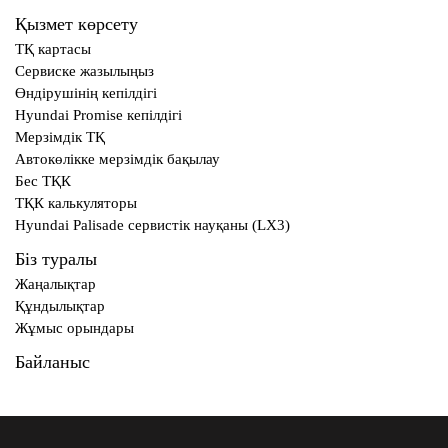
Қызмет көрсету
ТҚ картасы
Сервиске жазылыңыз
Өндірушінің кепілдігі
Hyundai Promise кепілдігі
Мерзімдік ТҚ
Автокөлікке мерзімдік бақылау
Бес ТҚК
ТҚК калькуляторы
Hyundai Palisade сервистік науқаны (LX3)
Біз туралы
Жаңалықтар
Құндылықтар
Жұмыс орындары
Байланыс