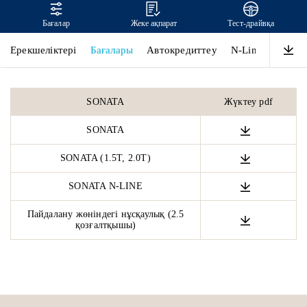
Бағалар
Жеке ақпарат
Тест-драйвқа
SONATA
Ерекшеліктері
Бағалары
Автокредиттеу
N-Line
Дизай
SONATA
Жүктеу pdf
SONATA
SONATA (1.5T, 2.0T)
SONATA N-LINE
Пайдалану жөніндегі нұсқаулық (2.5
қозғалтқышы)