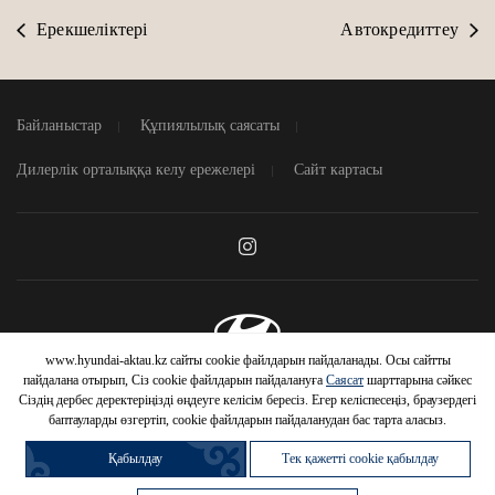
Ерекшеліктері
Автокредиттеу
Байланыстар
Құпиялылық саясаты
Дилерлік орталыққа келу ережелері
Сайт картасы
www.hyundai-aktau.kz сайты cookie файлдарын пайдаланады. Осы сайтты
© 2026 Hyundai Motor Company
пайдалана отырып, Сіз cookie файлдарын пайдалануға
Саясат
шарттарына сәйкес
Сіздің дербес деректеріңізді өңдеуге келісім бересіз. Егер келіспесеңіз, браузердегі
баптауларды өзгертіп, cookie файлдарын пайдаланудан бас тарта аласыз.
Қабылдау
Тек қажетті cookie қабылдау
HYUNDAI