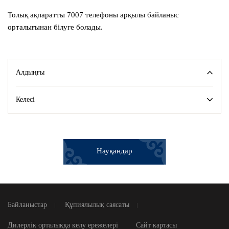
Толық ақпаратты 7007 телефоны арқылы байланыс
орталығынан білуге болады.
Алдыңғы
Келесі
Науқандар
Байланыстар
Құпиялылық саясаты
Дилерлік орталыққа келу ережелері
Сайт картасы