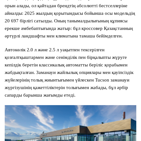
орын алады, ол қайтадан брендтің абсолютті бестселлеріне
айналды: 2025 жылдың қорытындысы бойынша осы модельдің
20 697 бірлігі сатылды. Оның танымалдылығының құпиясы
ерекше әмбебаптығында жатыр: бұл кроссовер Қазақстанның
әртүрлі ландшафты мен климатына тамаша бейімделген.
Автокөлік 2.0 л және 2.5 л уақытпен тексерілген
қозғалтқыштармен және сенімділік пен бірқалыпты жүруге
кепілдік беретін классикалық автоматты беріліс қорабымен
жабдықталған. Заманауи жайлылық опциялары мен қауіпсіздік
жүйелерінің толық жиынтығымен үйлескен Tucson заманауи
жүргізушінің қажеттіліктерін толығымен жабады, бұл әрбір
сапарды барынша жағымды етеді.