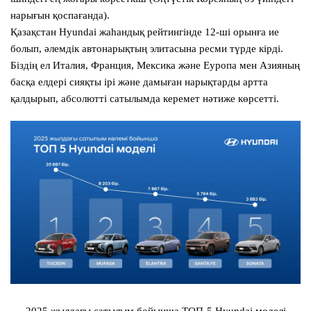
нарығын қоспағанда).
Қазақстан Hyundai жаһандық рейтингінде 12-ші орынға ие
болып, әлемдік автонарықтың элитасына ресми түрде кірді.
Біздің ел Италия, Франция, Мексика және Еуропа мен Азияның
басқа елдері сияқты ірі және дамыған нарықтарды артта
қалдырып, абсолютті сатылымда керемет нәтиже көрсетті.