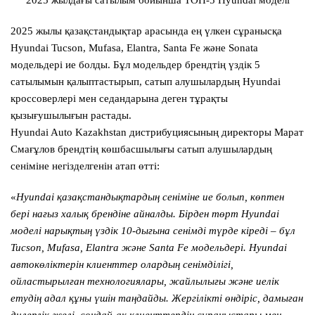
2025 жылдағы сатылым бойынша ТОП-5 Hyundai моделі
2025 жылы қазақстандықтар арасында ең үлкен сұранысқа
Hyundai Tucson, Mufasa, Elantra, Santa Fe және Sonata
модельдері ие болды. Бұл модельдер брендтің үздік 5
сатылымын қалыптастырып, сатып алушылардың Hyundai
кроссоверлері мен седандарына деген тұрақты
қызығушылығын растады.
Hyundai Auto Kazakhstan дистрибуциясының директоры Марат
Смағұлов брендтің көшбасшылығы сатып алушылардың
сеніміне негізделгенін атап өтті:
«
Hyundai қазақстандықтардың сеніміне ие болып, көптен
бері нағыз халық брендіне айналды. Бірден төрт Hyundai
моделі нарықтың үздік 10-дығына сенімді түрде кіреді – бұл
Tucson, Mufasa, Elantra және Santa Fe модельдері. Hyundai
автокөліктерін клиенттер олардың сенімділігі,
ойластырылған технологиялары, жайлылығы және иелік
етудің адал құны үшін таңдайды. Жергілікті өндіріс, дамыған