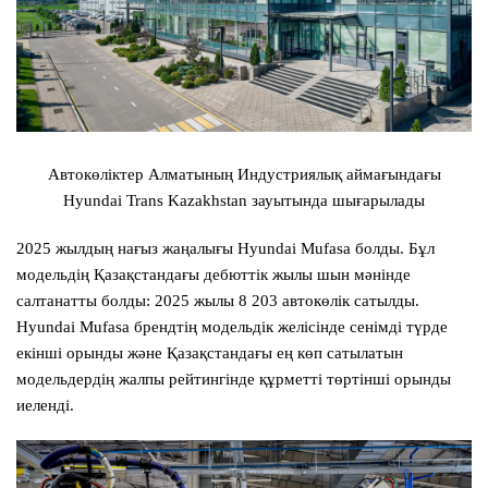
Автокөліктер Алматының Индустриялық аймағындағы
Hyundai Trans Kazakhstan зауытында шығарылады
2025 жылдың нағыз жаңалығы Hyundai Mufasa болды. Бұл
модельдің Қазақстандағы дебюттік жылы шын мәнінде
салтанатты болды: 2025 жылы 8 203 автокөлік сатылды.
Hyundai Mufasa брендтің модельдік желісінде сенімді түрде
екінші орынды және Қазақстандағы ең көп сатылатын
модельдердің жалпы рейтингінде құрметті төртінші орынды
иеленді.