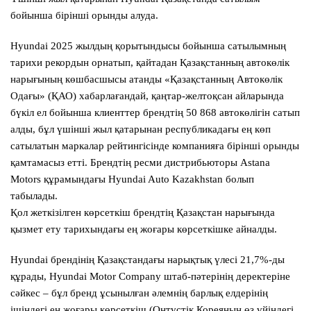
бойынша бірінші орынды алуда.
Hyundai 2025 жылдың қорытындысы бойынша сатылымның
тарихи рекордын орнатып, қайтадан Қазақстанның автокөлік
нарығының көшбасшысы атанды «Қазақстанның Автокөлік
Одағы» (ҚАО) хабарлағандай, қаңтар-желтоқсан айларында
бүкіл ел бойынша клиенттер брендтің 50 868 автокөлігін сатып
алды, бұл үшінші жыл қатарынан республикадағы ең көп
сатылатын маркалар рейтингісінде компанияға бірінші орынды
қамтамасыз етті. Брендтің ресми дистрибьюторы Astana
Motors құрамындағы Hyundai Auto Kazakhstan болып
табылады.
Қол жеткізілген көрсеткіш брендтің Қазақстан нарығында
қызмет ету тарихындағы ең жоғары көрсеткішке айналды.
Hyundai брендінің Қазақстандағы нарықтық үлесі 21,7%-ды
құрады, Hyundai Motor Company штаб-пәтерінің деректеріне
сәйкес – бұл бренд ұсынылған әлемнің барлық елдерінің
ішіндегі ең жоғары көрсеткіш (Оңтүстік Кореяның өз үйіндегі