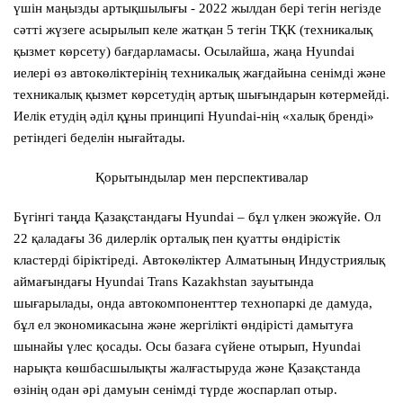
үшін маңызды артықшылығы - 2022 жылдан бері тегін негізде
сәтті жүзеге асырылып келе жатқан 5 тегін ТҚК (техникалық
қызмет көрсету) бағдарламасы. Осылайша, жаңа Hyundai
иелері өз автокөліктерінің техникалық жағдайына сенімді және
техникалық қызмет көрсетудің артық шығындарын көтермейді.
Иелік етудің әділ құны принципі Hyundai-нің «халық бренді»
ретіндегі беделін нығайтады.
Қорытындылар мен перспективалар
Бүгінгі таңда Қазақстандағы Hyundai – бұл үлкен экожүйе. Ол
22 қаладағы 36 дилерлік орталық пен қуатты өндірістік
кластерді біріктіреді. Автокөліктер Алматының Индустриялық
аймағындағы Hyundai Trans Kazakhstan зауытында
шығарылады, онда автокомпоненттер технопаркі де дамуда,
бұл ел экономикасына және жергілікті өндірісті дамытуға
шынайы үлес қосады. Осы базаға сүйене отырып, Hyundai
нарықта көшбасшылықты жалғастыруда және Қазақстанда
өзінің одан әрі дамуын сенімді түрде жоспарлап отыр.