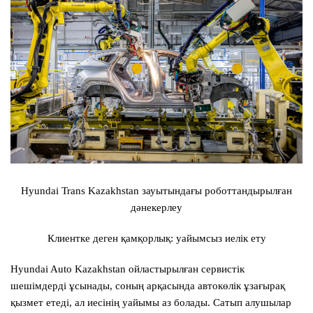
Hyundai Trans Kazakhstan зауытындағы роботтандырылған
дәнекерлеу
Клиентке деген қамқорлық: уайымсыз иелік ету
Hyundai Auto Kazakhstan ойластырылған сервистік
шешімдерді ұсынады, соның арқасында автокөлік ұзағырақ
қызмет етеді, ал иесінің уайымы аз болады. Сатып алушылар