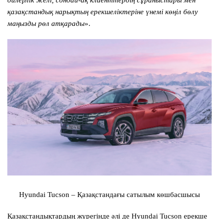
дилерлік желі, сондай-ақ клиенттердің сұраныстары мен
қазақстандық нарықтың ерекшеліктеріне үнемі көңіл бөлу
маңызды рөл атқарады
».
Hyundai Tucson – Қазақстандағы сатылым көшбасшысы
Қазақстандықтардың жүрегінде әлі де Hyundai Tucson ерекше