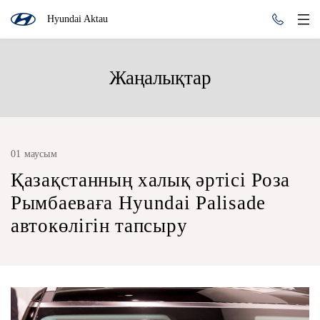
Hyundai Aktau
Жаңалықтар
01 маусым
Қазақстанның халық әртісі Роза
Рымбаеваға Hyundai Palisade
автокөлігін тапсыру