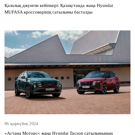
Қалалық джунгли кейіпкері: Қазақстанда жаңа Hyundai
MUFASA кроссоверінің сатылымы басталды
06 қыркүйек 2024
«Астана Моторс» жаңа Hyundai Tucson сатылымының