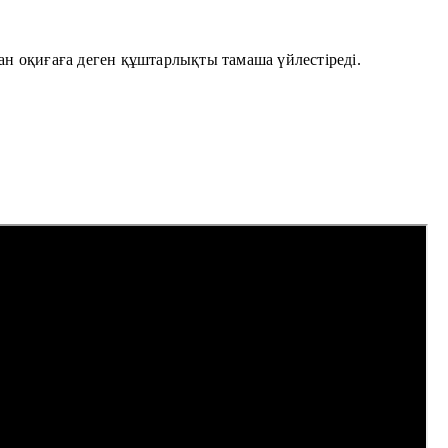
ан оқиғаға деген құштарлықты тамаша үйлестіреді.