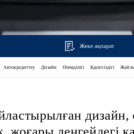
Жеке ақпарат
Автокредиттеу
Дизайн
Өнімділігі
Қауіпсіздігі
Жайл
йластырылған дизайн, 
 жоғары деңгейдегі қа