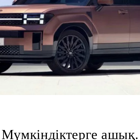
Мүмкіндіктерге ашық.