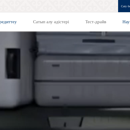
Сату бө
редиттеу
Сатып алу әдістері
Тест-драйв
Нау