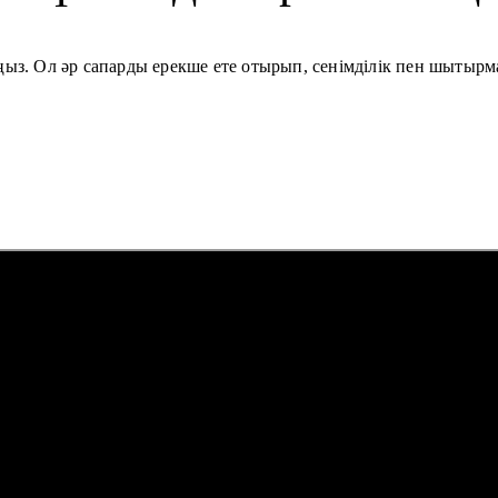
ңыз. Ол әр сапарды ерекше ете отырып, сенімділік пен шытырм