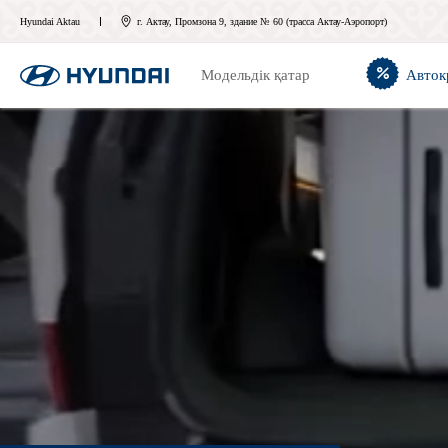
Hyundai Aktau
г. Актау, Промзона 9, здание № 60 (трасса Актау-Аэропорт)
Модельдік қатар
Авток