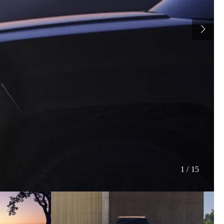
1
/
15