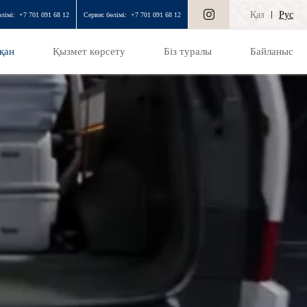
Қаз
Рус
лімі:
+7 701 091 68 12
Сервис бөлімі:
+7 701 091 68 12
қан
Қызмет көрсету
Біз туралы
Байланыс