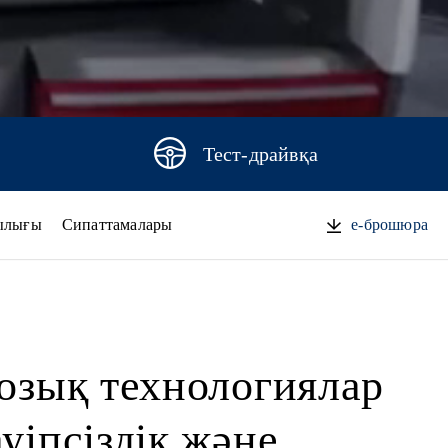
Тест-драйвқа
ылығы
Сипаттамалары
e-брошюра
озық технологиялар
уіпсіздік және