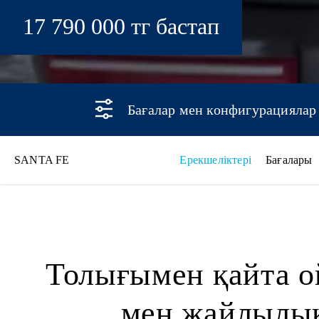
17 790 000 тг бастап
Бағалар мен конфигурациялар
SANTA FE
Ерекшеліктері
Бағалары
SANTA FE
Толығымен қайта о
мен жайлылық,