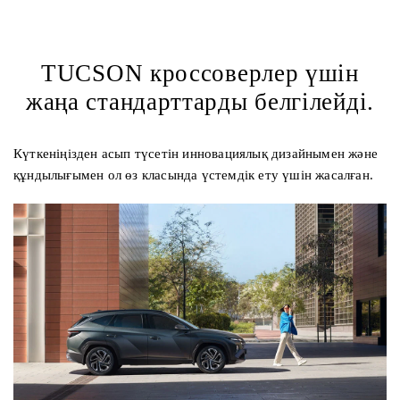
TUCSON кроссоверлер үшін
жаңа стандарттарды белгілейді.
Күткеніңізден асып түсетін инновациялық дизайнымен және
құндылығымен ол өз класында үстемдік ету үшін жасалған.