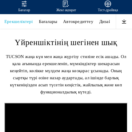
Бағалар
Жеке ақпарат
Тест-драйвқа
TUCSON
Ерекшеліктері
Бағалары
Автокредиттеу
Дизайн
Өнімді
Үйреншіктінің шегінен шық
TUCSON жаңа күн мен жаңа жүргізу стиліне есік ашады. Ол
қала ағынында ерекшеленіп, мүмкіндіктер шекарасын
кеңейтіп, көлікке мүлдем жаңа көзқарас ұсынады. Оның
сыртқы түрі өзіне назар аудартады, ал ішінде барлық
күткеніңізден асып түсетін кеңістік, жайлылық және көп
функционалдылық күтеді.