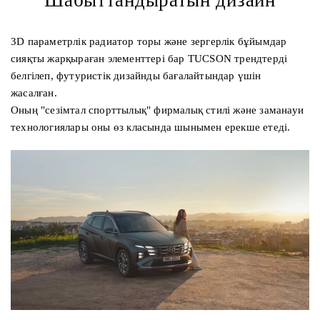
3D параметрлік радиатор торы және зергерлік бұйымдар
сияқты жарқыраған элементтері бар TUCSON трендтерді
белгілеп, футуристік дизайнды бағалайтындар үшін
жасалған.
Оның "сезімтал спорттылық" фирмалық стилі және заманауи
технологиялары оны өз класында шынымен ерекше етеді.