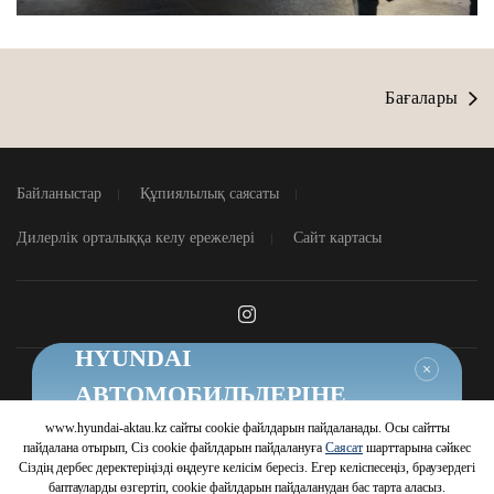
Бағалары
Байланыстар
Құпиялылық саясаты
Дилерлік орталыққа келу ережелері
Сайт картасы
HYUNDAI
Жабу
АВТОМОБИЛЬДЕРІНЕ
ТИІМДІ ШАРТТАР
www.hyundai-aktau.kz сайты cookie файлдарын пайдаланады. Осы сайтты
© 2026 Hyundai Motor Company
пайдалана отырып, Сіз cookie файлдарын пайдалануға
Саясат
шарттарына сәйкес
Шарттарды білу
Сіздің дербес деректеріңізді өңдеуге келісім бересіз. Егер келіспесеңіз, браузердегі
баптауларды өзгертіп, cookie файлдарын пайдаланудан бас тарта аласыз.