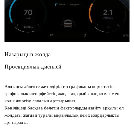
Назарыңыз жолда
Проекциялық дисплей
Алдыңғы әйнекте жетілдірілген графиканы көрсететін
графикалық интерфейстің жаңа тақырыбының көмегімен
көлік жүргізу сапасын арттырыңыз.
Көңіліңізді басқаға бөлетін факторларды азайту арқылы ол
жолдағы жағдай туралы ыңғайлылық пен хабардарлықты
арттырады.