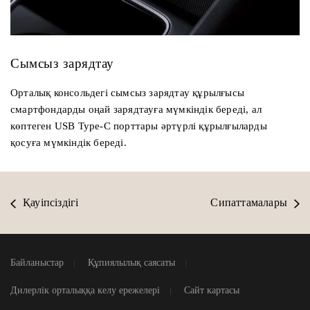
Сымсыз зарядтау
Орталық консольдегі сымсыз зарядтау құрылғысы
смартфондарды оңай зарядтауға мүмкіндік береді, ал
көптеген USB Type-C порттары әртүрлі құрылғыларды
қосуға мүмкіндік береді.
Қауіпсіздігі
Сипаттамалары
Байланыстар
Құпиялылық саясаты
Дилерлік орталыққа келу ережелері
Сайт картасы