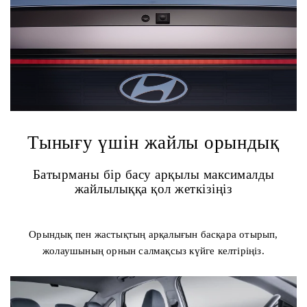
Тынығу үшін жайлы орындық
Батырманы бір басу арқылы максималды
жайлылыққа қол жеткізіңіз
Орындық пен жастықтың арқалығын басқара отырып,
жолаушының орнын салмақсыз күйге келтіріңіз.