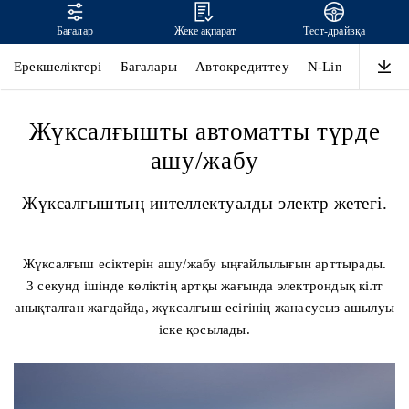
Бағалар
Жеке ақпарат
Тест-драйвқа
SONATA
Ерекшеліктері
Бағалары
Автокредиттеу
N-Line
Дизай
Жүксалғышты автоматты түрде
ашу/жабу
Жүксалғыштың интеллектуалды электр жетегі.
Жүксалғыш есіктерін ашу/жабу ыңғайлылығын арттырады.
3 секунд ішінде көліктің артқы жағында электрондық кілт
анықталған жағдайда, жүксалғыш есігінің жанасусыз ашылуы
іске қосылады.