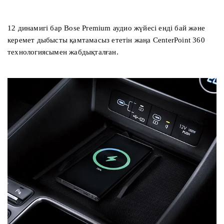
12 динамигі бар Bose Premium аудио жүйесі енді бай және
керемет дыбысты қамтамасыз ететін жаңа CenterPoint 360
технологиясымен жабдықталған.