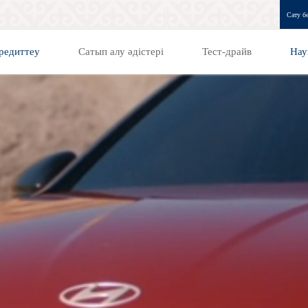
Сату бө
редиттеу
Сатып алу әдістері
Тест-драйв
Нау