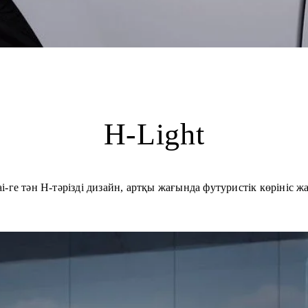
H-Light
i-ге тән H-тәрізді дизайн, артқы жағында футуристік көрініс ж