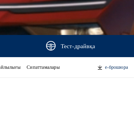
Тест-драйвқа
айлылығы
Сипаттамалары
e-брошюра