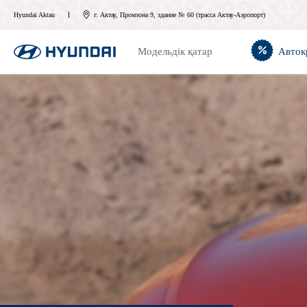
Hyundai Aktau
г. Актау, Промзона 9, здание № 60 (трасса Актау-Аэропорт)
Модельдік қатар
Авток