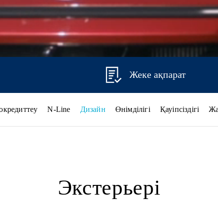
Жеке ақпарат
окредиттеу
N-Line
Дизайн
Өнімділігі
Қауіпсіздігі
Ж
Экстерьері