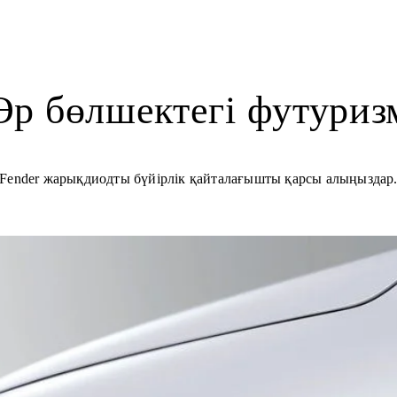
Әр бөлшектегі футуриз
Fender жарықдиодты бүйірлік қайталағышты қарсы алыңыздар