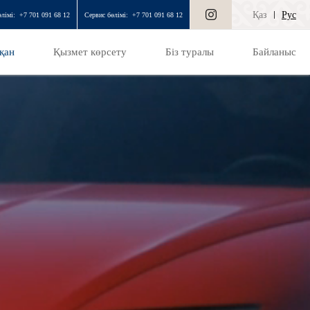
Қаз
Рус
лімі:
+7 701 091 68 12
Сервис бөлімі:
+7 701 091 68 12
қан
Қызмет көрсету
Біз туралы
Байланыс